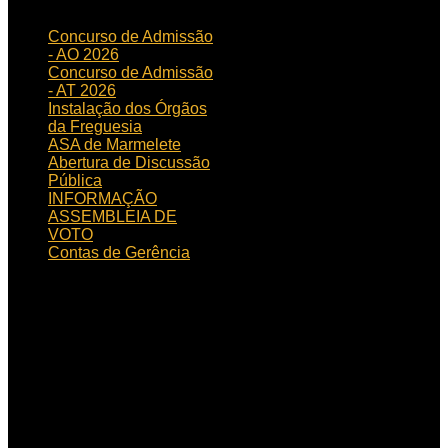
Concurso de Admissão
- AO 2026
Concurso de Admissão
- AT 2026
Instalação dos Órgãos
da Freguesia
ASA de Marmelete
Abertura de Discussão
Pública
INFORMAÇÃO
ASSEMBLEIA DE
VOTO
Contas de Gerência
HORÁRIO
DE FUNCIONAMENTO
Horário de funcionamento:
Dias úteis das 09h00 às
15h30
Localização:
Rua de
Aljezur, n.º 12, 8550 – 145
Marmelete