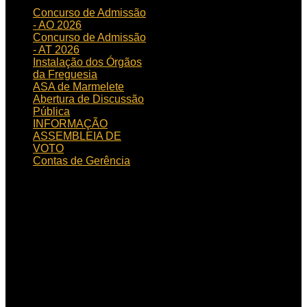
Concurso de Admissão
- AO 2026
Concurso de Admissão
- AT 2026
Instalação dos Órgãos
da Freguesia
ASA de Marmelete
Abertura de Discussão
Pública
INFORMAÇÃO
ASSEMBLEIA DE
VOTO
Contas de Gerência
HORÁRIO
DE FUNCIONAMENTO
Horário de funcionamento:
Dias úteis das 09h00 às
15h30
Localização:
Rua de
Aljezur, n.º 12, 8550 – 145
Marmelete