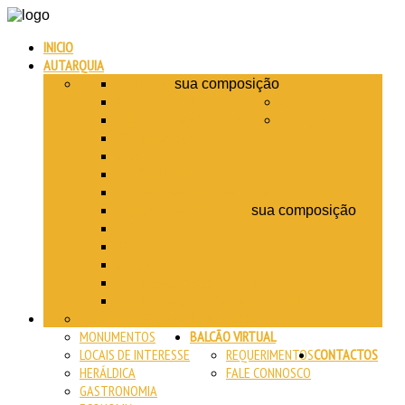
INICIO
AUTARQUIA
EXECUTIVO
JUNTA
sua composição
CONTAS DE GERÊNCIA
ASSEMBLEIA
PLANOS E ORÇAMENTOS
SERVIÇOS
EDITAIS/AVISOS
ATAS
DELIBERAÇÕES
OUTROS DOCUMENTOS JUNTA
MEMBROS DA ASSEMBLEIA
sua composição
REGIMENTO
EDITAIS
ATAS ASSEMBLEIA
DELIBERAÇÕES ASSEMBLEIA
OUTROS DOCUMENTOS ASSEMBLEIA
CASA DO MEDRONHO
A FREGUESIA
MONUMENTOS
BALCÃO VIRTUAL
LOCAIS DE INTERESSE
REQUERIMENTOS
CONTACTOS
HERÁLDICA
FALE CONNOSCO
GASTRONOMIA