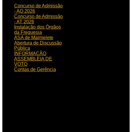
Concurso de Admissão
- AO 2026
Concurso de Admissão
- AT 2026
Instalação dos Órgãos
da Freguesia
ASA de Marmelete
Abertura de Discussão
Pública
INFORMAÇÃO
ASSEMBLEIA DE
VOTO
Contas de Gerência
HORÁRIO
DE FUNCIONAMENTO
Horário de funcionamento:
Dias úteis das 09h00 às
15h30
Localização:
Rua de
Aljezur, n.º 12, 8550 – 145
Marmelete