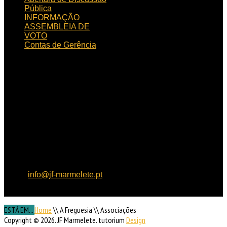
Pública
INFORMAÇÃO
ASSEMBLEIA DE
VOTO
Contas de Gerência
HORÁRIO
DE FUNCIONAMENTO
Horário de funcionamento:
Dias úteis das 09h00 às
15h30
Localização:
Rua de
Aljezur, n.º 12, 8550 – 145
Marmelete
Contactos:
Tel: 282 955
121, Fax: 282 955 130,
email:
info@jf-marmelete.pt
NIF:
507 052 170
ESTÁ EM...
Home
\\
A Freguesia
\\
Associações
Copyright © 2026. JF Marmelete. tutorium
Design