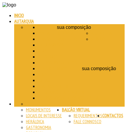
INICIO
AUTARQUIA
EXECUTIVO
JUNTA
sua composição
CONTAS DE GERÊNCIA
ASSEMBLEIA
PLANOS E ORÇAMENTOS
SERVIÇOS
EDITAIS/AVISOS
ATAS
DELIBERAÇÕES
OUTROS DOCUMENTOS JUNTA
MEMBROS DA ASSEMBLEIA
sua composição
REGIMENTO
EDITAIS
ATAS ASSEMBLEIA
DELIBERAÇÕES ASSEMBLEIA
OUTROS DOCUMENTOS ASSEMBLEIA
CASA DO MEDRONHO
A FREGUESIA
MONUMENTOS
BALCÃO VIRTUAL
LOCAIS DE INTERESSE
REQUERIMENTOS
CONTACTOS
HERÁLDICA
FALE CONNOSCO
GASTRONOMIA