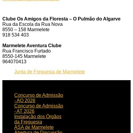
Clube Os Amigos da Floresta – O Pulmão do Algarve
Rua da Escola da Rua Nova
8550 – 158 Marmelete
918 534 403
Marmelete Aventura Clube
Rua Francisco Furtado
8550-145 Marmelete
964070413
Junta de Freguesia de Marmelete
NOTICIAS
RECENTES
Concurso de Admissão
- AO 2026
Concurso de Admissão
- AT 2026
Instalação dos Órgãos
da Freguesia
ASA de Marmelete
Abertura de Discussão