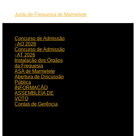
Junta de Freguesia de Marmelete
NOTICIAS
RECENTES
Concurso de Admissão
- AO 2026
Concurso de Admissão
- AT 2026
Instalação dos Órgãos
da Freguesia
ASA de Marmelete
Abertura de Discussão
Pública
INFORMAÇÃO
ASSEMBLEIA DE
VOTO
Contas de Gerência
HORÁRIO
DE FUNCIONAMENTO
Horário de funcionamento:
Dias úteis das 09h00 às