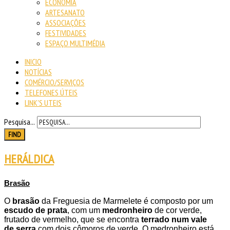
ECONOMIA
ARTESANATO
ASSOCIAÇÕES
FESTIVIDADES
ESPAÇO MULTIMÉDIA
INICIO
NOTÍCIAS
COMÉRCIO/SERVIÇOS
TELEFONES ÚTEIS
LINK'S UTEIS
Pesquisa...
FIND
HERÁLDICA
Brasão
O
brasão
da Freguesia de Marmelete é composto por um
escudo de prata
, com um
medronheiro
de cor verde,
frutado de vermelho, que se encontra
terrado num vale
de serra
com dois cômoros de verde. O medronheiro está