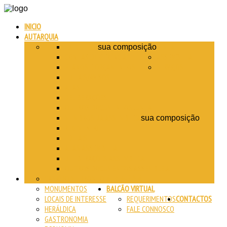
INICIO
AUTARQUIA
EXECUTIVO
JUNTA
sua composição
CONTAS DE GERÊNCIA
ASSEMBLEIA
PLANOS E ORÇAMENTOS
SERVIÇOS
EDITAIS/AVISOS
ATAS
DELIBERAÇÕES
OUTROS DOCUMENTOS JUNTA
MEMBROS DA ASSEMBLEIA
sua composição
REGIMENTO
EDITAIS
ATAS ASSEMBLEIA
DELIBERAÇÕES ASSEMBLEIA
OUTROS DOCUMENTOS ASSEMBLEIA
CASA DO MEDRONHO
A FREGUESIA
MONUMENTOS
BALCÃO VIRTUAL
LOCAIS DE INTERESSE
REQUERIMENTOS
CONTACTOS
HERÁLDICA
FALE CONNOSCO
GASTRONOMIA