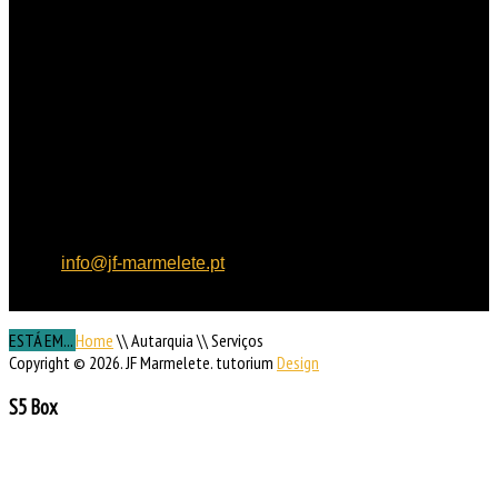
HORÁRIO
DE FUNCIONAMENTO
Horário de funcionamento:
Dias úteis das 09h00 às
15h30
Localização:
Rua de
Aljezur, n.º 12, 8550 – 145
Marmelete
Contactos:
Tel: 282 955
121, Fax: 282 955 130,
email:
info@jf-marmelete.pt
NIF:
507 052 170
ESTÁ EM...
Home
\\
Autarquia
\\
Serviços
Copyright © 2026. JF Marmelete. tutorium
Design
S5 Box