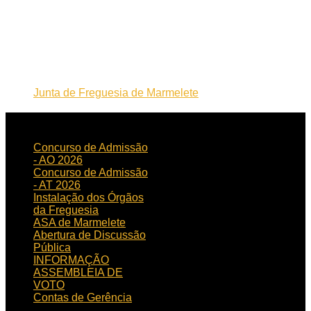
Junta de Freguesia de Marmelete
NOTICIAS
RECENTES
Concurso de Admissão
- AO 2026
Concurso de Admissão
- AT 2026
Instalação dos Órgãos
da Freguesia
ASA de Marmelete
Abertura de Discussão
Pública
INFORMAÇÃO
ASSEMBLEIA DE
VOTO
Contas de Gerência