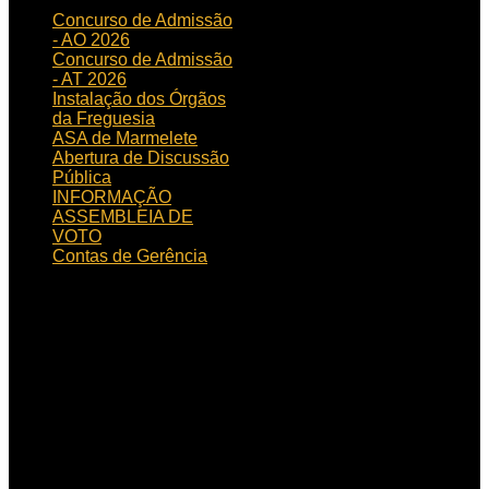
Concurso de Admissão
- AO 2026
Concurso de Admissão
- AT 2026
Instalação dos Órgãos
da Freguesia
ASA de Marmelete
Abertura de Discussão
Pública
INFORMAÇÃO
ASSEMBLEIA DE
VOTO
Contas de Gerência
HORÁRIO
DE FUNCIONAMENTO
Horário de funcionamento:
Dias úteis das 09h00 às
15h30
Localização:
Rua de
Aljezur, n.º 12, 8550 – 145
Marmelete