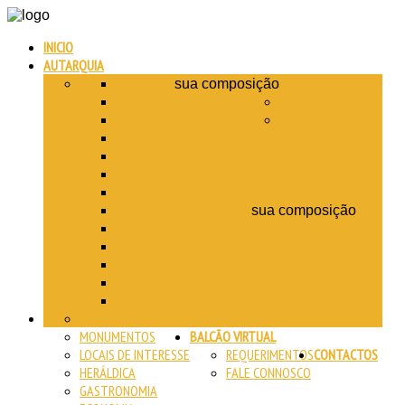
INICIO
AUTARQUIA
EXECUTIVO
JUNTA
sua composição
CONTAS DE GERÊNCIA
ASSEMBLEIA
PLANOS E ORÇAMENTOS
SERVIÇOS
EDITAIS/AVISOS
ATAS
DELIBERAÇÕES
OUTROS DOCUMENTOS JUNTA
MEMBROS DA ASSEMBLEIA
sua composição
REGIMENTO
EDITAIS
ATAS ASSEMBLEIA
DELIBERAÇÕES ASSEMBLEIA
OUTROS DOCUMENTOS ASSEMBLEIA
CASA DO MEDRONHO
A FREGUESIA
MONUMENTOS
BALCÃO VIRTUAL
LOCAIS DE INTERESSE
REQUERIMENTOS
CONTACTOS
HERÁLDICA
FALE CONNOSCO
GASTRONOMIA