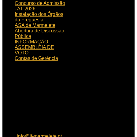
Concurso de Admissão
- AT 2026
Instalação dos Órgãos
da Freguesia
ASA de Marmelete
Abertura de Discussão
Pública
INFORMAÇÃO
ASSEMBLEIA DE
VOTO
Contas de Gerência
HORÁRIO
DE FUNCIONAMENTO
Horário de funcionamento:
Dias úteis das 09h00 às
15h30
Localização:
Rua de
Aljezur, n.º 12, 8550 – 145
Marmelete
Contactos:
Tel: 282 955
121, Fax: 282 955 130,
email:
info@jf-marmelete.pt