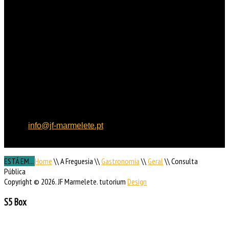
HORÁRIO
DE FUNCIONAMENTO
Horário de funcionamento:
Dias úteis das 09h00 às
15h30
Localização:
Rua de
Aljezur, n.º 12, 8550 – 145
Marmelete
Contactos:
Tel: 282 955
121, Fax: 282 955 130,
email:
info@jf-marmelete.pt
NIF:
507 052 170
ESTÁ EM...
Home
\\
A Freguesia
\\
Gastronomia
\\
Geral
\\
Consulta
Pública
Copyright © 2026. JF Marmelete. tutorium
Design
S5 Box