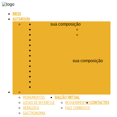
INICIO
AUTARQUIA
EXECUTIVO
JUNTA
sua composição
CONTAS DE GERÊNCIA
ASSEMBLEIA
PLANOS E ORÇAMENTOS
SERVIÇOS
EDITAIS/AVISOS
ATAS
DELIBERAÇÕES
OUTROS DOCUMENTOS JUNTA
MEMBROS DA ASSEMBLEIA
sua composição
REGIMENTO
EDITAIS
ATAS ASSEMBLEIA
DELIBERAÇÕES ASSEMBLEIA
OUTROS DOCUMENTOS ASSEMBLEIA
CASA DO MEDRONHO
A FREGUESIA
MONUMENTOS
BALCÃO VIRTUAL
LOCAIS DE INTERESSE
REQUERIMENTOS
CONTACTOS
HERÁLDICA
FALE CONNOSCO
GASTRONOMIA