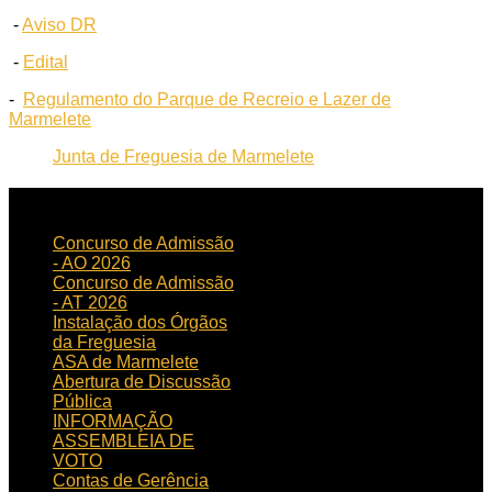
-
Aviso DR
-
Edital
-
Regulamento do Parque de Recreio e Lazer de
Marmelete
Junta de Freguesia de Marmelete
NOTICIAS
RECENTES
Concurso de Admissão
- AO 2026
Concurso de Admissão
- AT 2026
Instalação dos Órgãos
da Freguesia
ASA de Marmelete
Abertura de Discussão
Pública
INFORMAÇÃO
ASSEMBLEIA DE
VOTO
Contas de Gerência